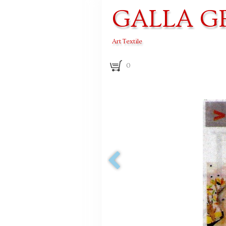
GALLA G
Art Textile
0