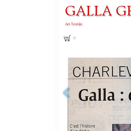
GALLA G
Art Textile
0