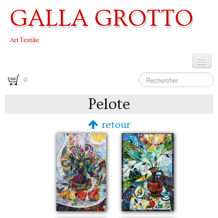
GALLA GROTTO
Art Textile
Accueil
0
Galerie
Pelote
Archives
retour
Cours
Vidéos
Presse